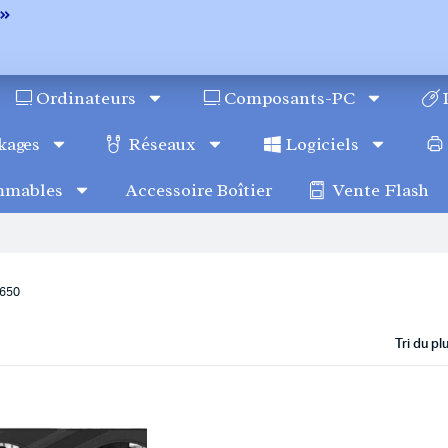
Ordinateurs
Composants-PC
kages
Réseaux
Logiciels
mmables
Accessoire Boîtier
Vente Flash
1650
Tri du p