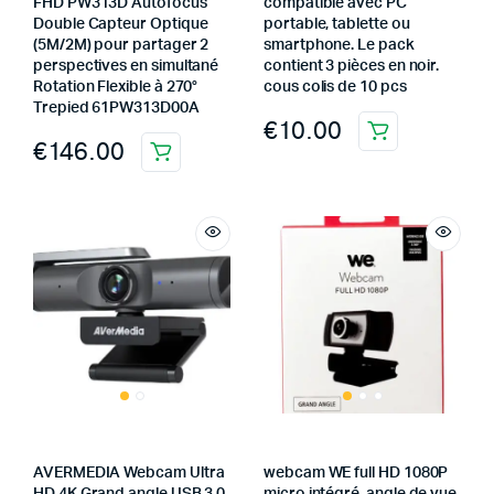
FHD PW313D Autofocus
compatible avec PC
Double Capteur Optique
portable, tablette ou
(5M/2M) pour partager 2
smartphone. Le pack
perspectives en simultané
contient 3 pièces en noir.
Rotation Flexible à 270°
cous colis de 10 pcs
Trepied 61PW313D00A
€
10.00
€
146.00
AVERMEDIA Webcam Ultra
webcam WE full HD 1080P