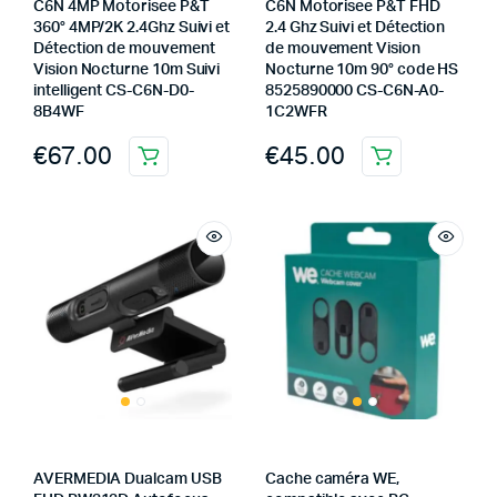
C6N 4MP Motorisee P&T
C6N Motorisee P&T FHD
360° 4MP/2K 2.4Ghz Suivi et
2.4 Ghz Suivi et Détection
Détection de mouvement
de mouvement Vision
Vision Nocturne 10m Suivi
Nocturne 10m 90° code HS
intelligent CS-C6N-D0-
8525890000 CS-C6N-A0-
8B4WF
1C2WFR
€
67.00
€
45.00
AVERMEDIA Dualcam USB
Cache caméra WE,