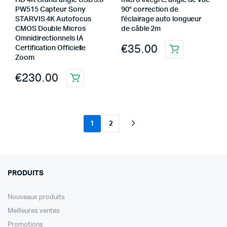
HD 4K Grand angle USB 3.0
micro intégré, angle de vue
PW515 Capteur Sony
90° correction de
STARVIS 4K Autofocus
l’éclairage auto longueur
CMOS Double Micros
de câble 2m
Omnidirectionnels IA
€
35.00
Certification Officielle
Zoom
€
230.00
1
2
PRODUITS
Nouveaux produits
Meilleures ventes
Promotions