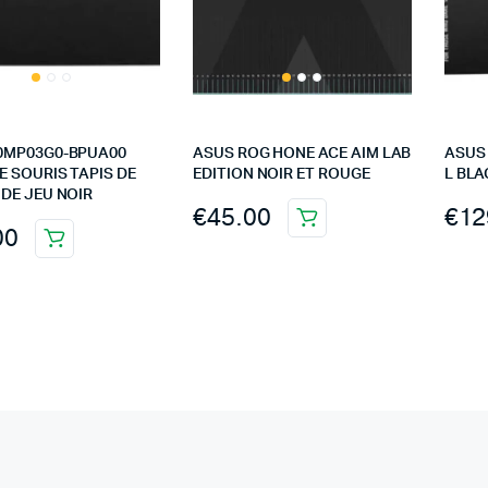
0MP03G0-BPUA00
ASUS ROG HONE ACE AIM LAB
ASUS
E SOURIS TAPIS DE
EDITION NOIR ET ROUGE
L BLA
 DE JEU NOIR
€
45.00
€
12
00