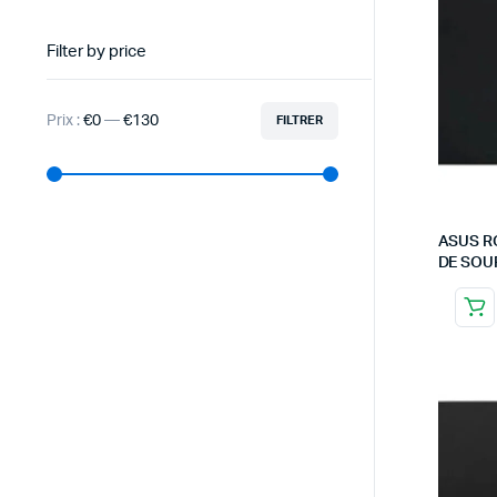
Filter by price
Prix :
€0
—
€130
FILTRER
ASUS R
DE SOU