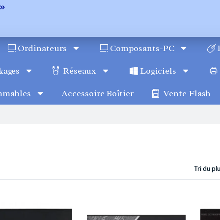
Ordinateurs
Composants-PC
kages
Réseaux
Logiciels
mmables
Accessoire Boîtier
Vente Flash
Tri du p