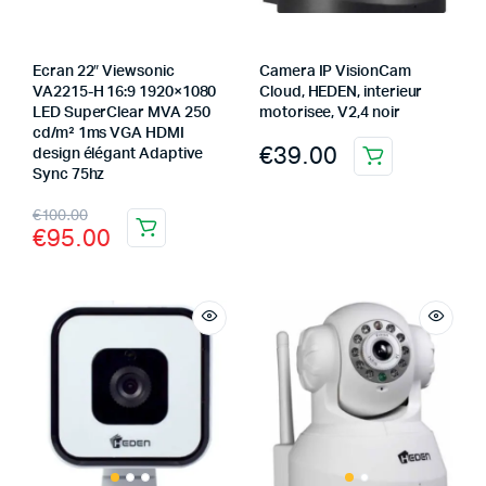
Ecran 22″ Viewsonic
Camera IP VisionCam
VA2215-H 16:9 1920×1080
Cloud, HEDEN, interieur
LED SuperClear MVA 250
motorisee, V2,4 noir
cd/m² 1ms VGA HDMI
€
39.00
design élégant Adaptive
Sync 75hz
€
100.00
€
95.00