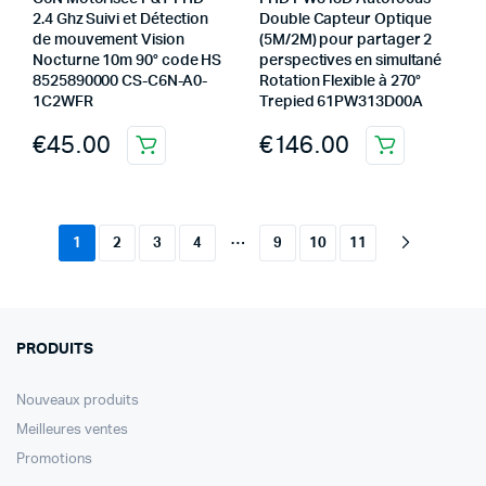
2.4 Ghz Suivi et Détection
Double Capteur Optique
de mouvement Vision
(5M/2M) pour partager 2
Nocturne 10m 90° code HS
perspectives en simultané
8525890000 CS-C6N-A0-
Rotation Flexible à 270°
1C2WFR
Trepied 61PW313D00A
€
45.00
€
146.00
…
1
2
3
4
9
10
11
PRODUITS
Nouveaux produits
Meilleures ventes
Promotions