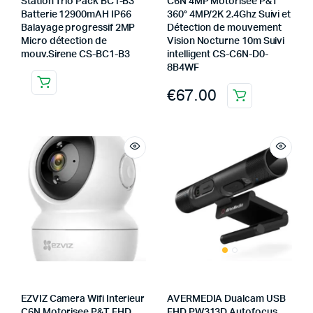
Station Trio Pack BC1-B3
C6N 4MP Motorisee P&T
Batterie 12900mAH IP66
360° 4MP/2K 2.4Ghz Suivi et
Balayage progressif 2MP
Détection de mouvement
Micro détection de
Vision Nocturne 10m Suivi
mouv.Sirene CS-BC1-B3
intelligent CS-C6N-D0-
8B4WF
€
67.00
EZVIZ Camera Wifi Interieur
AVERMEDIA Dualcam USB
C6N Motorisee P&T FHD
FHD PW313D Autofocus