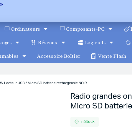
Ordinateurs
Composants-PC
kages
Réseaux
Logiciels
mmables
Accessoire Boîtier
Vente Flash
W Lecteur USB / Micro SD batterie rechargeable NOIR
Radio grandes on
Micro SD batteri
In Stock