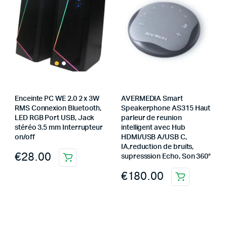
Enceinte PC WE 2.0 2 x 3W
AVERMEDIA Smart
RMS Connexion Bluetooth,
Speakerphone AS315 Haut
LED RGB Port USB, Jack
parleur de reunion
stéréo 3.5 mm Interrupteur
intelligent avec Hub
on/off
HDMI/USB A/USB C,
IA,reduction de bruits,
€
28.00
supresssion Echo, Son 360°
€
180.00