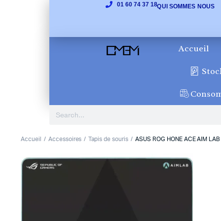
01 60 74 37 18
QUI SOMMES NOUS
Accueil
Stoc
Conso
Accueil
Accessoires
Tapis de souris
ASUS ROG HONE ACE AIM LAB 
1
2
3
Previous
Next