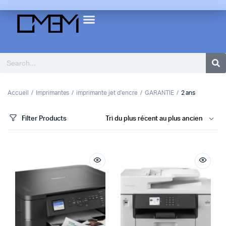
Accueil
Imprimantes
imprimante jet d'encre
GARANTIE
2 ans
Filter Products