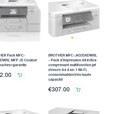
HER Pack MFC-
BROTHER MFC-J4335XDWXL
DWXL MFP JE Couleur
– Pack d’impression All in Box
ouches+garantie
comprenant multifonction jet
d’encre A4 4-en-1 Wi-Fi,
2.00
consommables très haute
capacité
€
307.00