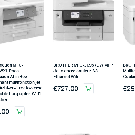
onction MFC-
BROTHER MFC-J6957DW MFP
BROT
WXL Pack
Jet d’encre couleur A3
Multif
sion All in Box
Ethernet Wifi
Couleu
nt multifonction jet
€
727.00
€
25
 A4 4-en-1 recto-verso
ble bac papier, Wi-Fi
dire
.00