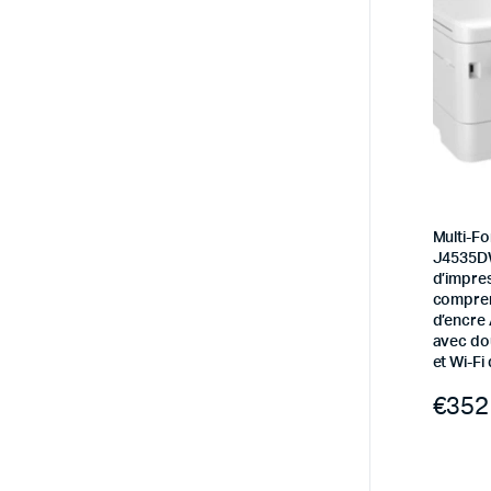
Multi-F
J4535D
d’impres
comprena
d’encre
avec dou
et Wi-Fi 
€
352