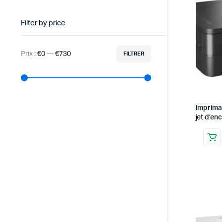
Filter by price
Prix :
€0
—
€730
FILTRER
Imprima
jet d’en