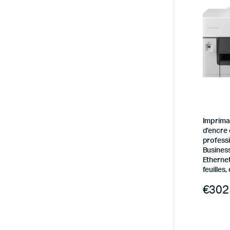
Impriman
d’encre
profess
Business
Ethernet
feuilles
€
302