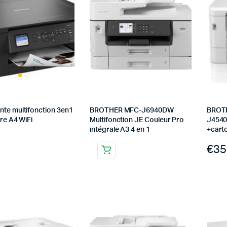
nte multifonction 3en1
BROTHER MFC-J6940DW
BROT
cre A4 WiFi
Multifonction JE Couleur Pro
J4540
intégrale A3 4 en 1
+cart
€
35