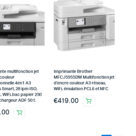
te multifonction jet
Imprimante Brother
 couleur
MFCJ5955DW Multifonction jet
ionnelle 4en1 A3
d’encre couleur A3 réseau,
 Smart, 28 ipm ISO,
WiFi, émulation PCL6 et NFC
, WiFi, bac papier 250
€
419.00
, chargeur ADF 50 f.
.00