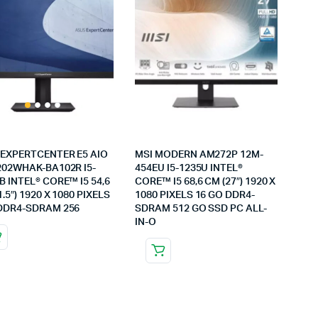
EXPERTCENTER E5 AIO
MSI MODERN AM272P 12M-
202WHAK-BA102R I5-
454EU I5-1235U INTEL®
B INTEL® CORE™ I5 54,6
CORE™ I5 68,6 CM (27″) 1920 X
1.5″) 1920 X 1080 PIXELS
1080 PIXELS 16 GO DDR4-
DDR4-SDRAM 256
SDRAM 512 GO SSD PC ALL-
IN-O