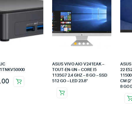
NUC
ASUS VIVO AIO V241EAK –
ASUS 
1TNKV50000
TOUT-EN-UN – CORE I5
22 E5
1135G7 2.4 GHZ – 8 GO – SSD
11500
.00
512 GO – LED 23.8″
CM (2
8 GO 