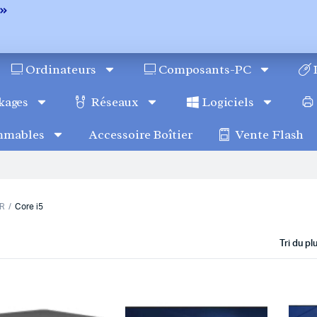
Ordinateurs
Composants-PC
kages
Réseaux
Logiciels
mmables
Accessoire Boîtier
Vente Flash
R
Core i5
Tri du p