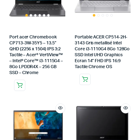
Port acer Chromebook
Portable ACER CP514-2H-
CP713-3W-35Y5 – 13.5”
3143 Gris metallisé Intel
QHD (2256 x 1504) IPS 3:2
Core i3-1110G4 8Go 128Go
Tactile – Acer® VertiView™
SSD Intel UHD Graphics
– Intel® Core™ i3-1115G4 –
Ecran 14” FHD IPS 16:9
8Go LPDDR4X – 256 GB
Tactile Chrome OS
SSD – Chrome