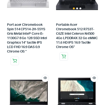
Port acer Chromebook
Portable Acer
Spin 514 CP514-2H-55YS
Chromebook 512 R753T-
Gris Metal Intel® Core i5-
C6ZE Intel Celeron N4500
1130G7 8 Go 128 SSD Intel
4Go LPDDR4X 32 Go eMMC
Graphics 14″ tactile IPS
11.6 HD IPS 16:9 Tactile
LCD FHD 16:9 DAS 0.9
Chrome OS”
Chrome OS “