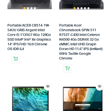
Portable ACER CB514-1W-
Portable Acer
54UU GRIS Argent Intel
Chromebook SPIN 511
Core i5-1135G7 8Go 128Go
R753T-C430 Intel Celeron
SSD Intel® Iris® Xe Graphics
N4500 4Go DDR4X 32 Go
14″ IPS FHD 16:9 Chrome
eMMC Intel UHD Graph
OS IDR 6,4
Ecran HD 11.6” IPS (brillant)
60Hz Tactile Google
Chrome