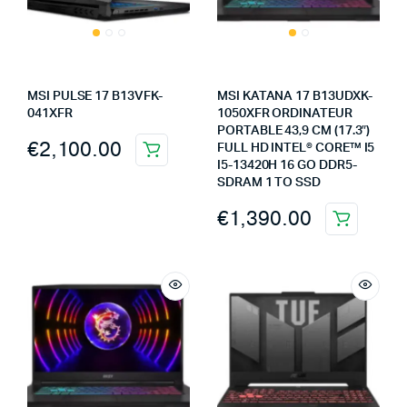
MSI PULSE 17 B13VFK-
MSI KATANA 17 B13UDXK-
041XFR
1050XFR ORDINATEUR
PORTABLE 43,9 CM (17.3″)
€
2,100.00
FULL HD INTEL® CORE™ I5
I5-13420H 16 GO DDR5-
SDRAM 1 TO SSD
€
1,390.00