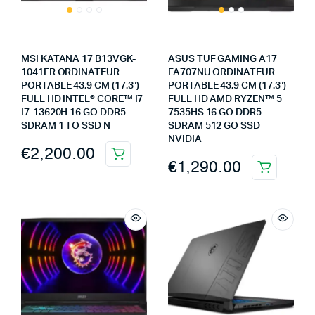
MSI KATANA 17 B13VGK-
ASUS TUF GAMING A17
1041FR ORDINATEUR
FA707NU ORDINATEUR
PORTABLE 43,9 CM (17.3″)
PORTABLE 43,9 CM (17.3″)
FULL HD INTEL® CORE™ I7
FULL HD AMD RYZEN™ 5
I7-13620H 16 GO DDR5-
7535HS 16 GO DDR5-
SDRAM 1 TO SSD N
SDRAM 512 GO SSD
NVIDIA
€
2,200.00
€
1,290.00