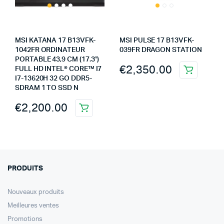
MSI KATANA 17 B13VFK-
MSI PULSE 17 B13VFK-
1042FR ORDINATEUR
039FR DRAGON STATION
PORTABLE 43,9 CM (17.3″)
€
2,350.00
FULL HD INTEL® CORE™ I7
I7-13620H 32 GO DDR5-
SDRAM 1 TO SSD N
€
2,200.00
PRODUITS
Nouveaux produits
Meilleures ventes
Promotions