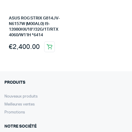
ASUS ROG STRIX G814JV-
N6157W (M00AL0) I9-
13980HX/18″/32G/1T/RTX
4060/W11H *6414
€
2,400.00
PRODUITS
Nouveaux produits
Meilleures ventes
Promotions
NOTRE SOCIÉTÉ