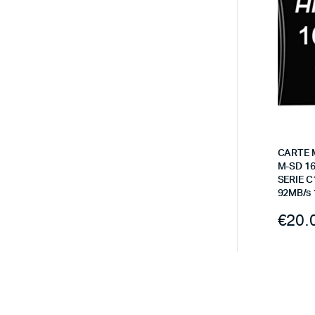
CARTE 
M-SD 1
SERIE 
92MB/s 
€
20.