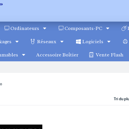
Ordinateurs
Composants-PC
kages
Réseaux
Logiciels
mmables
Accessoire Boîtier
Vente Flash
Go
Tri du p