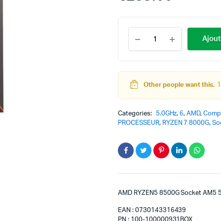
Ajout
Other people want this.
1
Categories:
5.0GHz
,
6
,
AMD
,
Comp
PROCESSEUR
,
RYZEN 7 8000G
,
So
AMD RYZEN5 8500G Socket AM5 
EAN : 0730143316439
PN : 100-100000931BOX