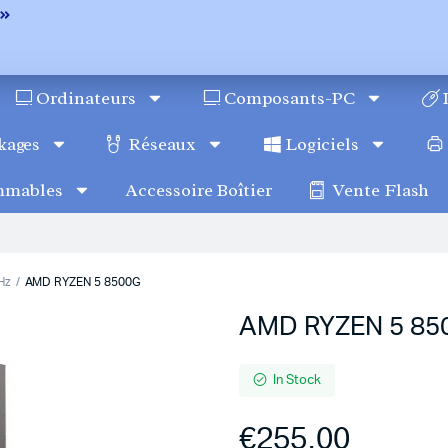
Ordinateurs
Composants-PC
kages
Réseaux
Logiciels
mmables
Accessoire Boîtier
Vente Flash
Hz
AMD RYZEN 5 8500G
AMD RYZEN 5 85
In Stock
€
255.00