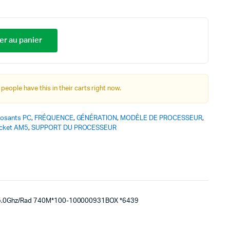
er au panier
 people have this in their carts right now.
osants PC
,
FRÉQUENCE
,
GÉNÉRATION
,
MODÈLE DE PROCESSEUR
,
cket AM5
,
SUPPORT DU PROCESSEUR
5.0Ghz/Rad 740M*100-100000931BOX *6439