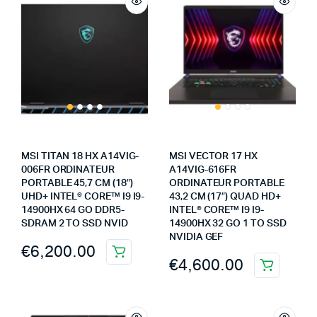
MSI TITAN 18 HX A14VIG-
MSI VECTOR 17 HX
006FR ORDINATEUR
A14VIG-616FR
PORTABLE 45,7 CM (18″)
ORDINATEUR PORTABLE
UHD+ INTEL® CORE™ I9 I9-
43,2 CM (17″) QUAD HD+
14900HX 64 GO DDR5-
INTEL® CORE™ I9 I9-
SDRAM 2 TO SSD NVID
14900HX 32 GO 1 TO SSD
NVIDIA GEF
€
6,200.00
€
4,600.00