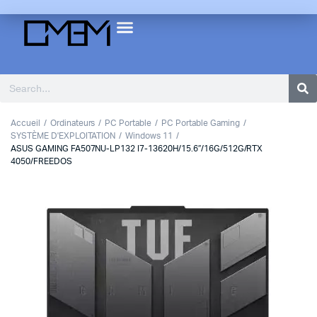
Accueil
Ordinateurs
PC Portable
PC Portable Gaming
SYSTÈME D'EXPLOITATION
Windows 11
ASUS GAMING FA507NU-LP132 I7-13620H/15.6″/16G/512G/RTX
4050/FREEDOS
1
2
3
Previous
Next