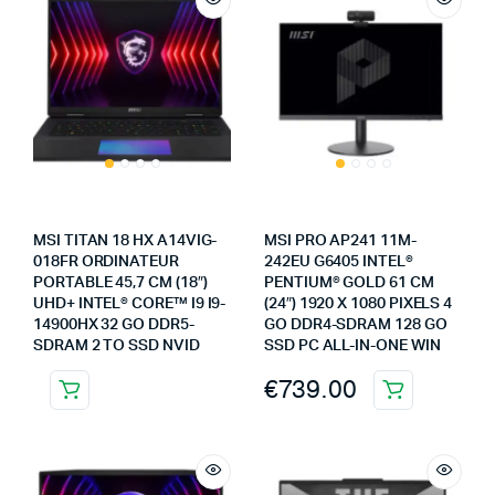
MSI TITAN 18 HX A14VIG-
MSI PRO AP241 11M-
018FR ORDINATEUR
242EU G6405 INTEL®
PORTABLE 45,7 CM (18″)
PENTIUM® GOLD 61 CM
UHD+ INTEL® CORE™ I9 I9-
(24″) 1920 X 1080 PIXELS 4
14900HX 32 GO DDR5-
GO DDR4-SDRAM 128 GO
SDRAM 2 TO SSD NVID
SSD PC ALL-IN-ONE WIN
€
739.00