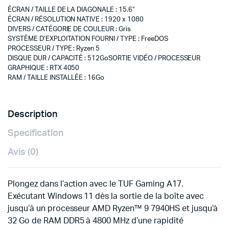
ÉCRAN / TAILLE DE LA DIAGONALE
:
15.6″
ÉCRAN / RÉSOLUTION NATIVE
:
1920 x 1080
DIVERS / CATÉGORIE DE COULEUR
:
Gris
SYSTÈME D’EXPLOITATION FOURNI / TYPE
:
FreeDOS
PROCESSEUR / TYPE
:
Ryzen 5
DISQUE DUR / CAPACITÉ
:
512Go
SORTIE VIDÉO / PROCESSEUR
GRAPHIQUE
:
RTX 4050
RAM / TAILLE INSTALLÉE
:
16Go
Description
Specification
Avis (0)
Plongez dans l’action avec le TUF Gaming A17.
Exécutant Windows 11 dès la sortie de la boîte avec
jusqu’à un processeur AMD Ryzen™ 9 7940HS et jusqu’à
32 Go de RAM DDR5 à 4800 MHz d’une rapidité