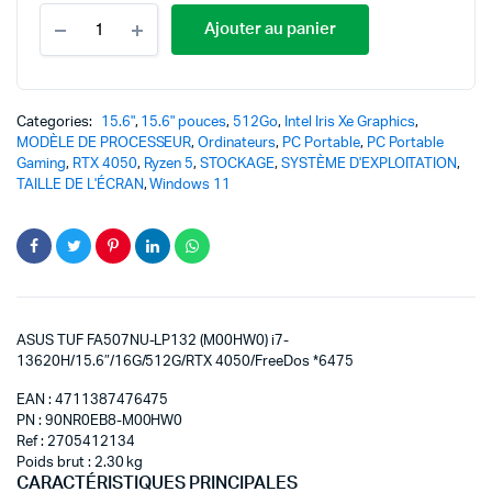
Ajouter au panier
Categories:
15.6"
,
15.6" pouces
,
512Go
,
Intel Iris Xe Graphics
,
MODÈLE DE PROCESSEUR
,
Ordinateurs
,
PC Portable
,
PC Portable
Gaming
,
RTX 4050
,
Ryzen 5
,
STOCKAGE
,
SYSTÈME D'EXPLOITATION
,
TAILLE DE L'ÉCRAN
,
Windows 11
ASUS TUF FA507NU-LP132 (M00HW0) i7-
13620H/15.6″/16G/512G/RTX 4050/FreeDos *6475
EAN : 4711387476475
PN : 90NR0EB8-M00HW0
Ref : 2705412134
Poids brut : 2.30 kg
CARACTÉRISTIQUES PRINCIPALES