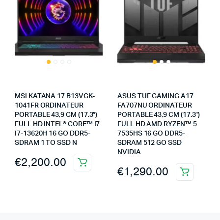
MSI KATANA 17 B13VGK-
ASUS TUF GAMING A17
1041FR ORDINATEUR
FA707NU ORDINATEUR
PORTABLE 43,9 CM (17.3″)
PORTABLE 43,9 CM (17.3″)
FULL HD INTEL® CORE™ I7
FULL HD AMD RYZEN™ 5
I7-13620H 16 GO DDR5-
7535HS 16 GO DDR5-
SDRAM 1 TO SSD N
SDRAM 512 GO SSD
NVIDIA
€
2,200.00
€
1,290.00