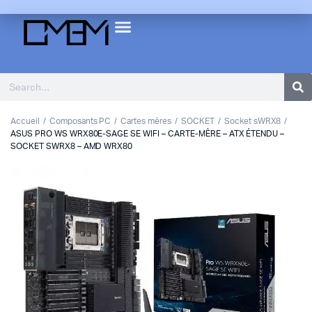
Accueil
Composants PC
Cartes mères
SOCKET
Socket sWRX8
ASUS PRO WS WRX80E-SAGE SE WIFI – CARTE-MÈRE – ATX ÉTENDU –
SOCKET SWRX8 – AMD WRX80
1
2
Previous
Next