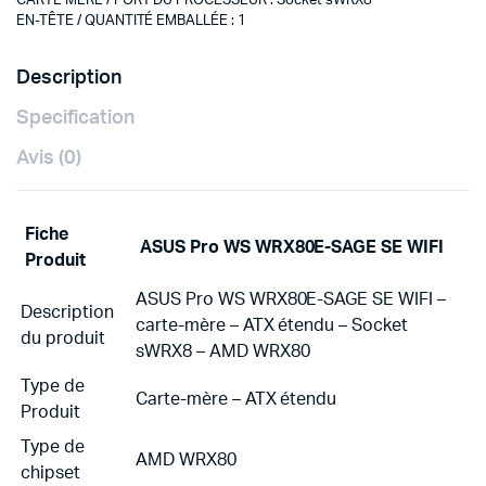
CARTE MÈRE / PORT DU PROCESSEUR
:
Socket sWRX8
EN-TÊTE / QUANTITÉ EMBALLÉE
:
1
Description
Specification
Avis (0)
Fiche
ASUS Pro WS WRX80E-SAGE SE WIFI
Produit
ASUS Pro WS WRX80E-SAGE SE WIFI –
Description
carte-mère – ATX étendu – Socket
du produit
sWRX8 – AMD WRX80
Type de
Carte-mère – ATX étendu
Produit
Type de
AMD WRX80
chipset