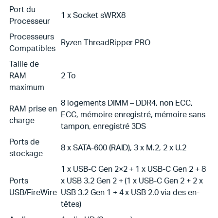
Port du
1 x Socket sWRX8
Processeur
Processeurs
Ryzen ThreadRipper PRO
Compatibles
Taille de
RAM
2 To
maximum
8 logements DIMM – DDR4, non ECC,
RAM prise en
ECC, mémoire enregistré, mémoire sans
charge
tampon, enregistré 3DS
Ports de
8 x SATA-600 (RAID), 3 x M.2, 2 x U.2
stockage
1 x USB-C Gen 2×2 + 1 x USB-C Gen 2 + 8
Ports
x USB 3.2 Gen 2 + (1 x USB-C Gen 2 + 2 x
USB/FireWire
USB 3.2 Gen 1 + 4 x USB 2.0 via des en-
têtes)