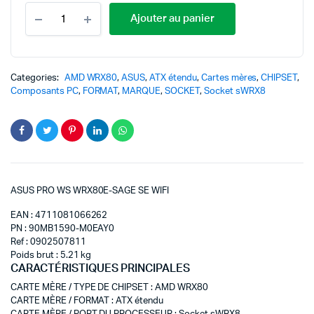
Ajouter au panier
Categories:
AMD WRX80
,
ASUS
,
ATX étendu
,
Cartes mères
,
CHIPSET
,
Composants PC
,
FORMAT
,
MARQUE
,
SOCKET
,
Socket sWRX8
ASUS PRO WS WRX80E-SAGE SE WIFI
EAN : 4711081066262
PN : 90MB1590-M0EAY0
Ref : 0902507811
Poids brut : 5.21 kg
CARACTÉRISTIQUES PRINCIPALES
CARTE MÈRE / TYPE DE CHIPSET
:
AMD WRX80
CARTE MÈRE / FORMAT
:
ATX étendu