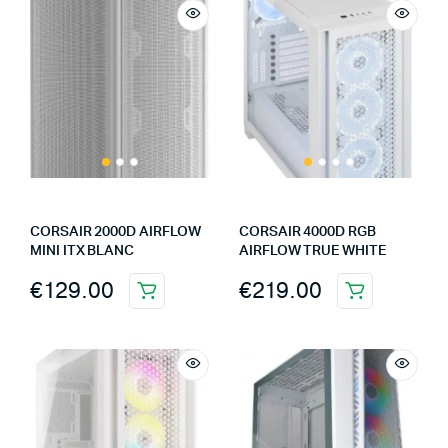
CORSAIR 2000D AIRFLOW
CORSAIR 4000D RGB
MINI ITX BLANC
AIRFLOW TRUE WHITE
€
129.00
€
219.00