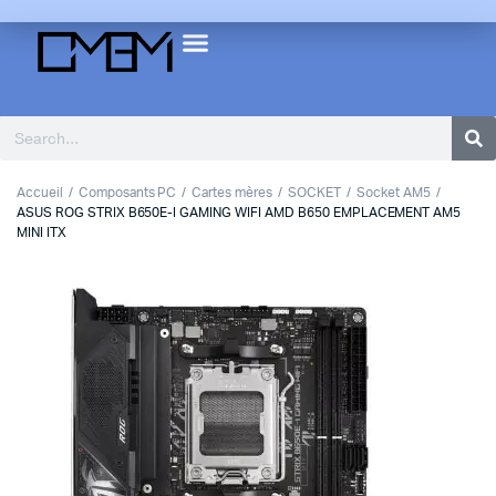
Accueil
Composants PC
Cartes mères
SOCKET
Socket AM5
ASUS ROG STRIX B650E-I GAMING WIFI AMD B650 EMPLACEMENT AM5
MINI ITX
1
2
Previous
Next