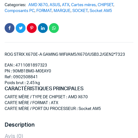
Categories:
AMD X670
,
ASUS
,
ATX
,
Cartes mères
,
CHIPSET
,
Composants PC
,
FORMAT
,
MARQUE
,
SOCKET
,
Socket AM5
ROG STRIX X670E-A GAMING WIFI/AM5/X670/USB3.2/GEN2*7323
EAN : 4711081897323
PN : 90MB1BM0-M0EAY0
Ref : 0902508841
Poids brut : 2.45 kg
CARACTÉRISTIQUES PRINCIPALES
CARTE MÈRE / TYPE DE CHIPSET
:
AMD X670
CARTE MÈRE / FORMAT
:
ATX
CARTE MÈRE / PORT DU PROCESSEUR
:
Socket AM5
Description
Avis (0)