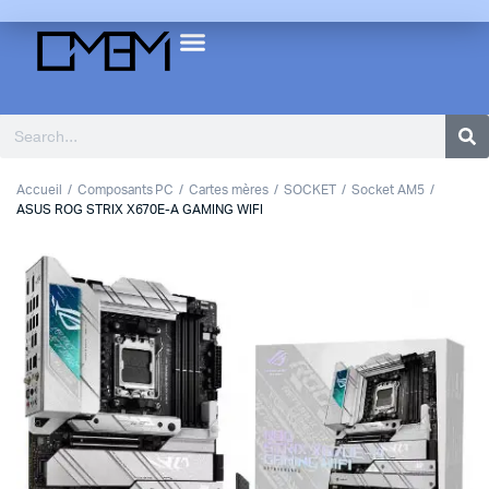
Accueil
Composants PC
Cartes mères
SOCKET
Socket AM5
ASUS ROG STRIX X670E-A GAMING WIFI
1
2
Previous
Next