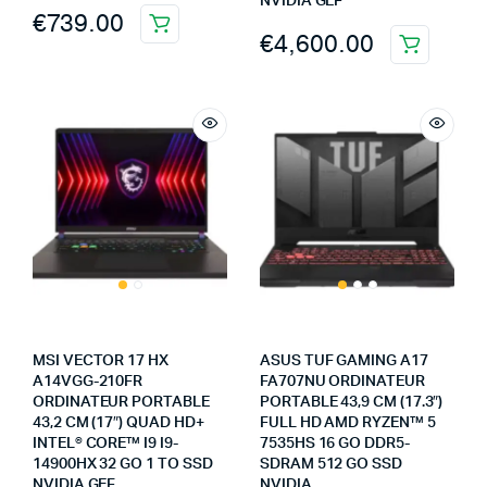
NVIDIA GEF
€
739.00
€
4,600.00
MSI VECTOR 17 HX
ASUS TUF GAMING A17
A14VGG-210FR
FA707NU ORDINATEUR
ORDINATEUR PORTABLE
PORTABLE 43,9 CM (17.3″)
43,2 CM (17″) QUAD HD+
FULL HD AMD RYZEN™ 5
INTEL® CORE™ I9 I9-
7535HS 16 GO DDR5-
14900HX 32 GO 1 TO SSD
SDRAM 512 GO SSD
NVIDIA GEF
NVIDIA