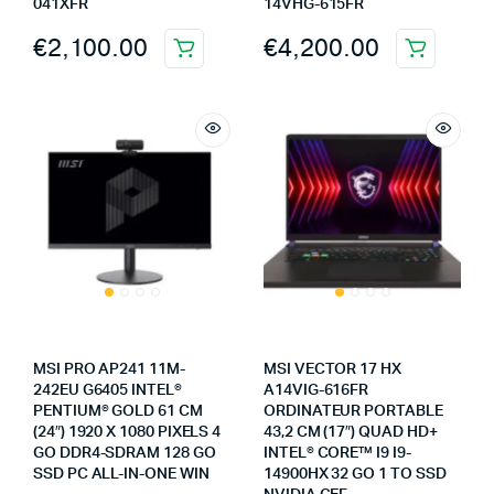
041XFR
14VHG-615FR
€
2,100.00
€
4,200.00
MSI PRO AP241 11M-
MSI VECTOR 17 HX
242EU G6405 INTEL®
A14VIG-616FR
PENTIUM® GOLD 61 CM
ORDINATEUR PORTABLE
(24″) 1920 X 1080 PIXELS 4
43,2 CM (17″) QUAD HD+
GO DDR4-SDRAM 128 GO
INTEL® CORE™ I9 I9-
SSD PC ALL-IN-ONE WIN
14900HX 32 GO 1 TO SSD