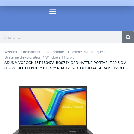
Accueil
Ordinateurs
PC Portable
Portable Bureautique
Système d'exploitation
Windows 11 pro
ASUS VIVOBOOK 15 P1504ZA-BQ974X ORDINATEUR PORTABLE 39,6 CM
(15.6″) FULL HD INTEL® CORE™ I3 I3-1215U 8 GO DDR4-SDRAM 512 GO S
1
2
3
Previous
Next