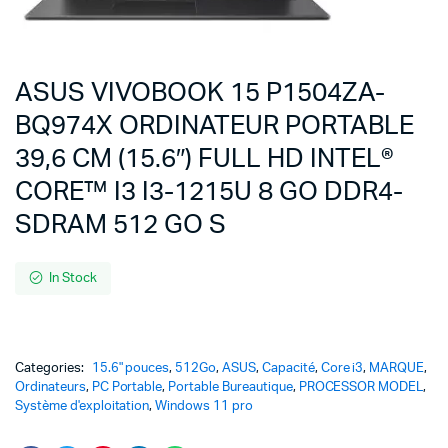
ASUS VIVOBOOK 15 P1504ZA-
BQ974X ORDINATEUR PORTABLE
39,6 CM (15.6″) FULL HD INTEL®
CORE™ I3 I3-1215U 8 GO DDR4-
SDRAM 512 GO S
In Stock
Categories:
15.6" pouces
,
512Go
,
ASUS
,
Capacité
,
Core i3
,
MARQUE
,
Ordinateurs
,
PC Portable
,
Portable Bureautique
,
PROCESSOR MODEL
,
Système d'exploitation
,
Windows 11 pro