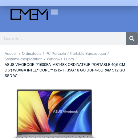
Accueil
Ordinateurs
PC Portable
Portable Bureautique
Système d'exploitation
Windows 11 pro
ASUS VIVOBOOK P1600EA-MB148X ORDINATEUR PORTABLE 40,6 CM
(16″) WUXGA INTEL® CORE™ I5 I5-1135G7 8 GO DDR4-SDRAM 512 GO
SSD WI-
1
2
3
Previous
Next