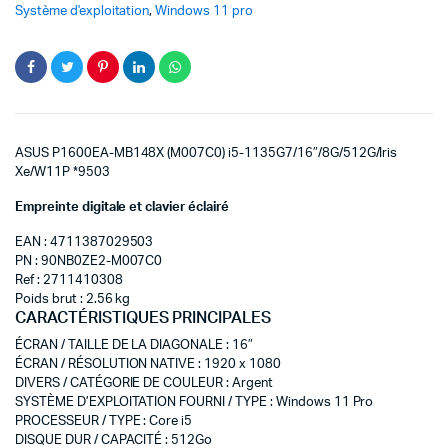
Système d'exploitation
,
Windows 11 pro
ASUS P1600EA-MB148X (M007C0) i5-1135G7/16″/8G/512G/Iris
Xe/W11P *9503
Empreinte digitale et clavier éclairé
EAN : 4711387029503
PN : 90NB0ZE2-M007C0
Ref : 2711410308
Poids brut : 2.56 kg
CARACTÉRISTIQUES PRINCIPALES
ÉCRAN / TAILLE DE LA DIAGONALE
:
16″
ÉCRAN / RÉSOLUTION NATIVE
:
1920 x 1080
DIVERS / CATÉGORIE DE COULEUR
:
Argent
SYSTÈME D’EXPLOITATION FOURNI / TYPE
:
Windows 11 Pro
PROCESSEUR / TYPE
:
Core i5
DISQUE DUR / CAPACITÉ
:
512Go