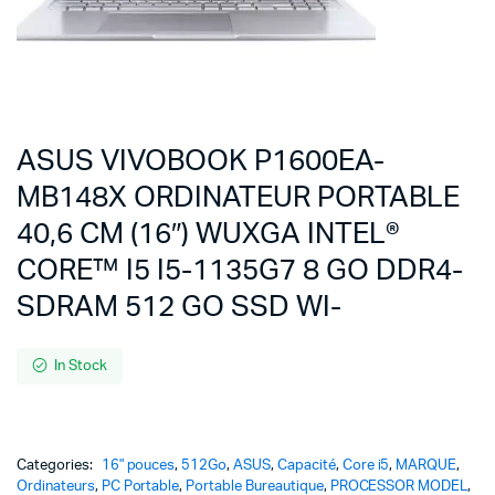
ASUS VIVOBOOK P1600EA-
MB148X ORDINATEUR PORTABLE
40,6 CM (16″) WUXGA INTEL®
CORE™ I5 I5-1135G7 8 GO DDR4-
SDRAM 512 GO SSD WI-
In Stock
Categories:
16" pouces
,
512Go
,
ASUS
,
Capacité
,
Core i5
,
MARQUE
,
Ordinateurs
,
PC Portable
,
Portable Bureautique
,
PROCESSOR MODEL
,