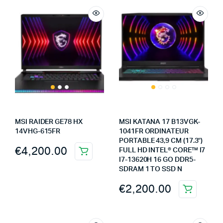
MSI RAIDER GE78 HX
MSI KATANA 17 B13VGK-
14VHG-615FR
1041FR ORDINATEUR
PORTABLE 43,9 CM (17.3″)
€
4,200.00
FULL HD INTEL® CORE™ I7
I7-13620H 16 GO DDR5-
SDRAM 1 TO SSD N
€
2,200.00