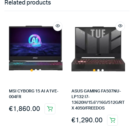
Related products
MSI CYBORG 15 AI A1VE-
ASUS GAMING FA507NU-
004FR
LP132 I7-
13620H/15.6″/16G/512G/RT
€
1,860.00
X 4050/FREEDOS
€
1,290.00