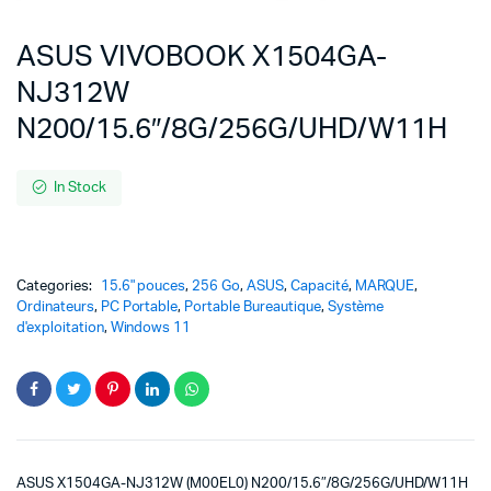
ASUS VIVOBOOK X1504GA-
NJ312W
N200/15.6″/8G/256G/UHD/W11H
In Stock
Categories:
15.6" pouces
,
256 Go
,
ASUS
,
Capacité
,
MARQUE
,
Ordinateurs
,
PC Portable
,
Portable Bureautique
,
Système
d'exploitation
,
Windows 11
ASUS X1504GA-NJ312W (M00EL0) N200/15.6″/8G/256G/UHD/W11H