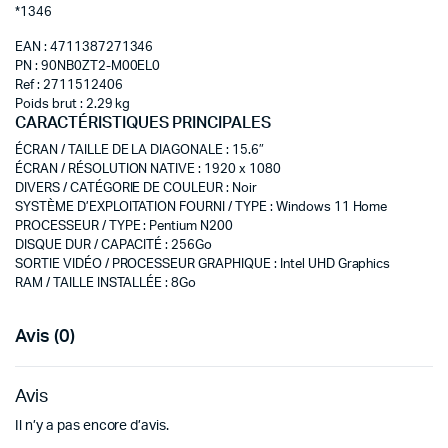
*1346
EAN : 4711387271346
PN : 90NB0ZT2-M00EL0
Ref : 2711512406
Poids brut : 2.29 kg
CARACTÉRISTIQUES PRINCIPALES
ÉCRAN / TAILLE DE LA DIAGONALE
:
15.6″
ÉCRAN / RÉSOLUTION NATIVE
:
1920 x 1080
DIVERS / CATÉGORIE DE COULEUR
:
Noir
SYSTÈME D’EXPLOITATION FOURNI / TYPE
:
Windows 11 Home
PROCESSEUR / TYPE
:
Pentium N200
DISQUE DUR / CAPACITÉ
:
256Go
SORTIE VIDÉO / PROCESSEUR GRAPHIQUE
:
Intel UHD Graphics
RAM / TAILLE INSTALLÉE
:
8Go
Avis (0)
Avis
Il n’y a pas encore d’avis.