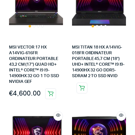
MSI VECTOR 17 HX
MSI TITAN 18 HX A14VIG-
A14VIG-616FR
018FR ORDINATEUR
ORDINATEUR PORTABLE
PORTABLE 45,7 CM (18″)
43,2 CM (17″) QUAD HD+
UHD+ INTEL® CORE™ I9 I9-
INTEL® CORE™ I9 I9-
14900HX 32 GO DDR5-
14900HX 32 GO 1 TO SSD
SDRAM 2 TO SSD NVID
NVIDIA GEF
€
4,600.00