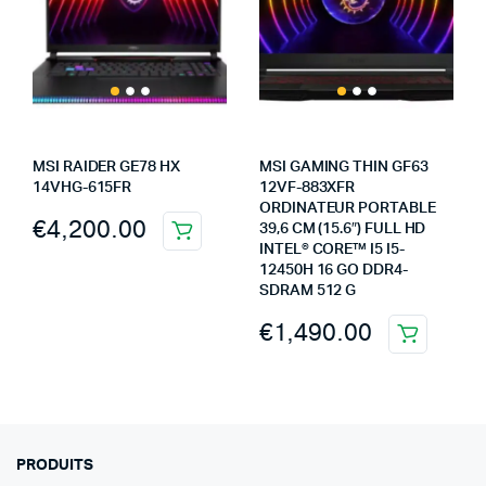
MSI RAIDER GE78 HX
MSI GAMING THIN GF63
14VHG-615FR
12VF-883XFR
ORDINATEUR PORTABLE
€
4,200.00
39,6 CM (15.6″) FULL HD
INTEL® CORE™ I5 I5-
12450H 16 GO DDR4-
SDRAM 512 G
€
1,490.00
PRODUITS