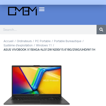
Accueil
Ordinateurs
PC Portable
Portable Bureautique
Système d'exploitation
Windows 11
ASUS VIVOBOOK X1504GA-NJ312W N200/15.6″/8G/256G/UHD/W11H
1
2
3
Previous
Next