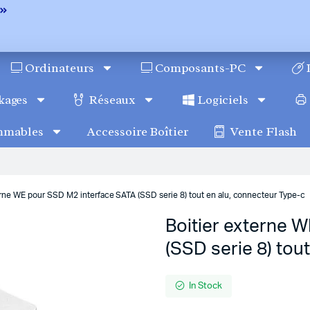
Ordinateurs
Composants-PC
kages
Réseaux
Logiciels
mmables
Accessoire Boîtier
Vente Flash
erne WE pour SSD M2 interface SATA (SSD serie 8) tout en alu, connecteur Type-c
Boitier externe 
(SSD serie 8) tou
In Stock