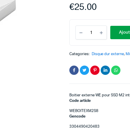
€
25.00
Ajout
Categories:
Disque dur externe
,
M
Boitier externe WE pour SSD M2 inte
Code article
WEBOITEXM2S8
Gencode
3304490420483