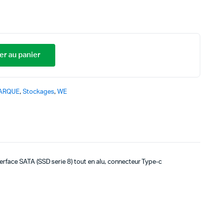
er au panier
ARQUE
,
Stockages
,
WE
rface SATA (SSD serie 8) tout en alu, connecteur Type-c