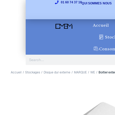
01 60 74 37 18
QUI SOMMES NOUS
Accueil
Stoc
Conso
Accueil
Stockages
Disque dur externe
MARQUE
WE
Boitier ext
1
2
Previous
Next