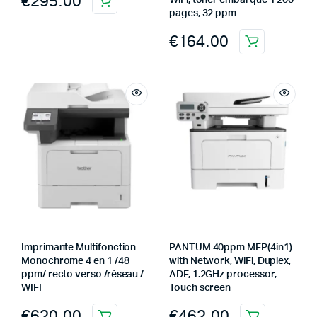
€
295.00
WiFi, toner embarqué 1 200
pages, 32 ppm
€
164.00
Imprimante Multifonction
PANTUM 40ppm MFP(4in1)
Monochrome 4 en 1 /48
with Network, WiFi, Duplex,
ppm/ recto verso /réseau /
ADF, 1.2GHz processor,
WIFI
Touch screen
€
620.00
€
462.00