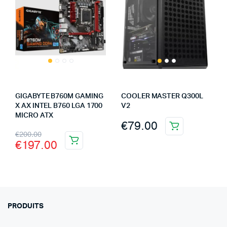
GIGABYTE B760M GAMING
COOLER MASTER Q300L
X AX INTEL B760 LGA 1700
V2
MICRO ATX
€
79.00
€
200.00
€
197.00
PRODUITS