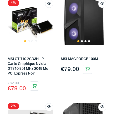
4%
MSI GT 710 2GD3H LP
MSI MAG FORGE 100M
Carte Graphique Nvidia
€
79.00
GT710 954 MHz 2048 Mo
PCI Express Noir
€
82.00
€
79.00
2%