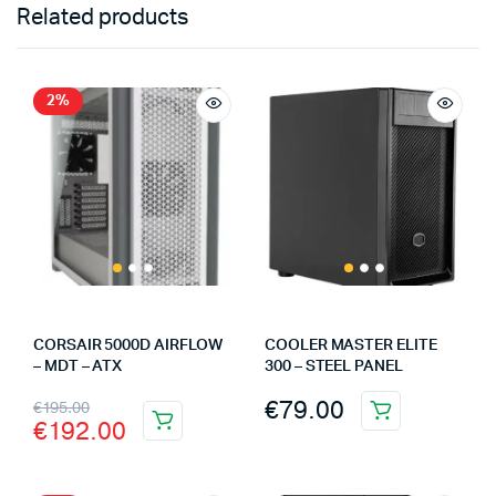
Related products
2%
CORSAIR 5000D AIRFLOW
COOLER MASTER ELITE
– MDT – ATX
300 – STEEL PANEL
€
79.00
€
195.00
€
192.00