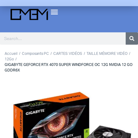
Accueil
Composants PC
CARTES VIDÉOS
TAILLE MÉMOIRE VIDÉO
12Go
GIGABYTE GEFORCE RTX 4070 SUPER WINDFORCE OC 12G NVIDIA 12 GO
GDDR6X
1
2
3
Previous
Next