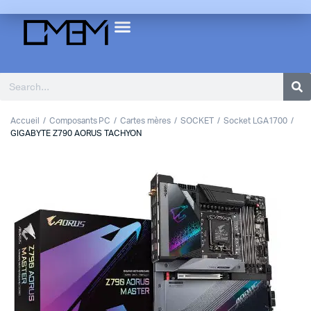
Accueil
Composants PC
Cartes mères
SOCKET
Socket LGA1700
GIGABYTE Z790 AORUS TACHYON
1
2
3
Previous
Next