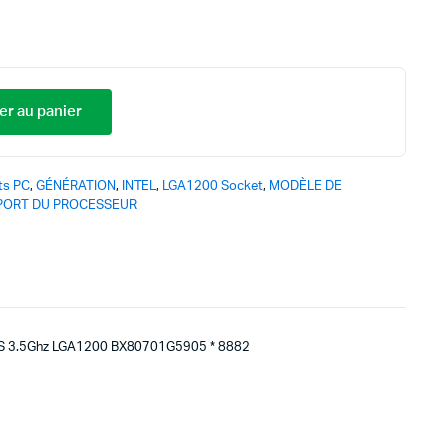
er au panier
ts PC
,
GÉNÉRATION
,
INTEL
,
LGA1200 Socket
,
MODÈLE DE
PORT DU PROCESSEUR
-S 3.5Ghz LGA1200 BX80701G5905 * 8882