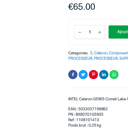
€
65.00
Ajout
Categories:
5
,
Celeron
,
Composan
PROCESSEUR
,
PROCESSEUR
,
SUP
INTEL Celeron G5905 Comet Lake
EAN : 5032037198882
PN : BX80701G5905
Ref : 1108101413
Poids brut : 0.25 kg