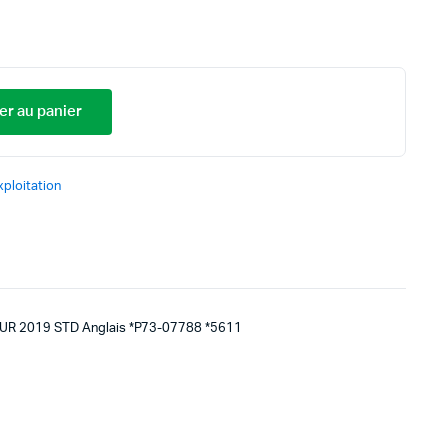
er au panier
ploitation
R 2019 STD Anglais *P73-07788 *5611