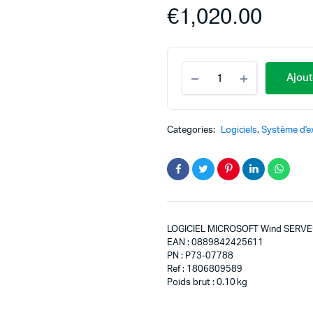
€
1,020.00
Ajout
Categories:
Logiciels
,
Système d'ex
LOGICIEL MICROSOFT Wind SERVEU
EAN : 0889842425611
PN : P73-07788
Ref : 1806809589
Poids brut : 0.10 kg