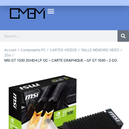
Accueil
Composants PC
CARTES VIDÉOS
TAILLE MÉMOIRE VIDÉO
2Go
MSI GT 1030 2GHD4 LP OC – CARTE GRAPHIQUE – GF GT 1030 – 2 GO
1
2
3
Previous
Next