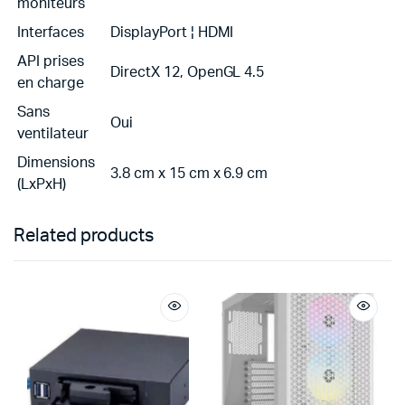
moniteurs
Interfaces
DisplayPort ¦ HDMI
API prises
DirectX 12, OpenGL 4.5
en charge
Sans
Oui
ventilateur
Dimensions
3.8 cm x 15 cm x 6.9 cm
(LxPxH)
Related products