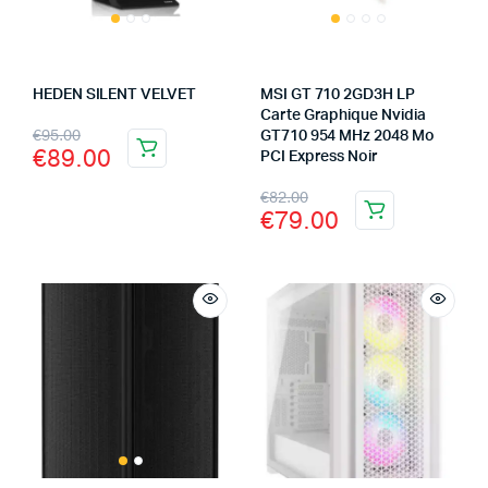
HEDEN SILENT VELVET
MSI GT 710 2GD3H LP
Carte Graphique Nvidia
€
95.00
GT710 954 MHz 2048 Mo
€
89.00
PCI Express Noir
€
82.00
€
79.00