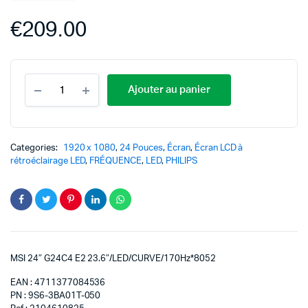
€
209.00
Ajouter au panier
Categories:
1920 x 1080
,
24 Pouces
,
Écran
,
Écran LCD à
rétroéclairage LED
,
FRÉQUENCE
,
LED
,
PHILIPS
MSI 24″ G24C4 E2 23.6″/LED/CURVE/170Hz*8052
EAN : 4711377084536
PN : 9S6-3BA01T-050