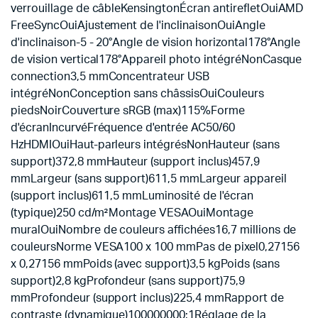
verrouillage de câbleKensingtonÉcran antirefletOuiAMD
FreeSyncOuiAjustement de l'inclinaisonOuiAngle
d'inclinaison-5 - 20°Angle de vision horizontal178°Angle
de vision vertical178°Appareil photo intégréNonCasque
connection3,5 mmConcentrateur USB
intégréNonConception sans châssisOuiCouleurs
piedsNoirCouverture sRGB (max)115%Forme
d'écranIncurvéFréquence d'entrée AC50/60
HzHDMIOuiHaut-parleurs intégrésNonHauteur (sans
support)372,8 mmHauteur (support inclus)457,9
mmLargeur (sans support)611,5 mmLargeur appareil
(support inclus)611,5 mmLuminosité de l'écran
(typique)250 cd/m²Montage VESAOuiMontage
muralOuiNombre de couleurs affichées16,7 millions de
couleursNorme VESA100 x 100 mmPas de pixel0,27156
x 0,27156 mmPoids (avec support)3,5 kgPoids (sans
support)2,8 kgProfondeur (sans support)75,9
mmProfondeur (support inclus)225,4 mmRapport de
contraste (dynamique)100000000:1Réglage de la