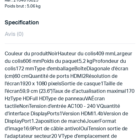
Ref : 2104610825
Poids brut : 5.06 kg
Specification
Avis (0)
Couleur du produitNoirHauteur du colis409 mmLargeur
du colis606 mmPoids du paquet5,2 kgProfondeur du
colis172 mmType d'emballageBoîteDiagonale d'écran
(cm)60 cmQuantité de ports HDMI2Résolution de
l'écran1920 x 1080 pixelsSortie de casque1Taille de
l'écran59,9 cm (23.6")Taux de d'actualisation maximal170
HzType HDFull HDType de panneauVAÉcran
tactileNonTension d'entrée AC100 - 240 VQuantité
d'interface DisplayPorts1Version HDMI1.4bVersion de
DisplayPort1.2aposition de marchéJouerFormat
d'image16:9Port de câble antivolOuiTension sortie de
l'adaptateur secteur20 VType d'emplacement de