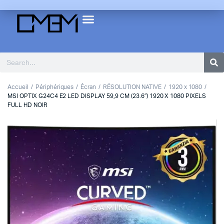
Accueil
Périphériques
Écran
RÉSOLUTION NATIVE
1920 x 1080
MSI OPTIX G24C4 E2 LED DISPLAY 59,9 CM (23.6″) 1920 X 1080 PIXELS
FULL HD NOIR
1
2
Previous
Next