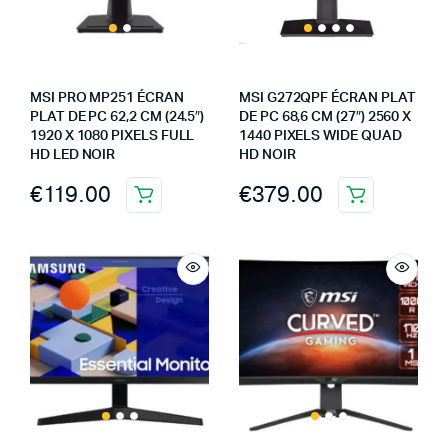
MSI PRO MP251 ÉCRAN
MSI G272QPF ÉCRAN PLAT
PLAT DE PC 62,2 CM (24.5″)
DE PC 68,6 CM (27″) 2560 X
1920 X 1080 PIXELS FULL
1440 PIXELS WIDE QUAD
HD LED NOIR
HD NOIR
€
119.00
€
379.00