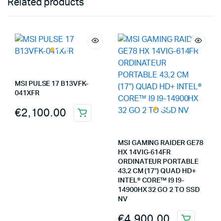
Related products
MSI PULSE 17 B13VFK-
041XFR
€
2,100.00
MSI GAMING RAIDER GE78
HX 14VIG-614FR
ORDINATEUR PORTABLE
43,2 CM (17″) QUAD HD+
INTEL® CORE™ I9 I9-
14900HX 32 GO 2 TO SSD
NV
€
4,900.00