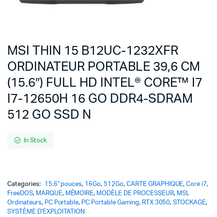
MSI THIN 15 B12UC-1232XFR
ORDINATEUR PORTABLE 39,6 CM
(15.6″) FULL HD INTEL® CORE™ I7
I7-12650H 16 GO DDR4-SDRAM
512 GO SSD N
In Stock
Categories:
15.6" pouces
,
16Go
,
512Go
,
CARTE GRAPHIQUE
,
Core i7
,
FreeDOS
,
MARQUE
,
MÉMOIRE
,
MODÈLE DE PROCESSEUR
,
MSI
,
Ordinateurs
,
PC Portable
,
PC Portable Gaming
,
RTX 3050
,
STOCKAGE
,
SYSTÈME D'EXPLOITATION