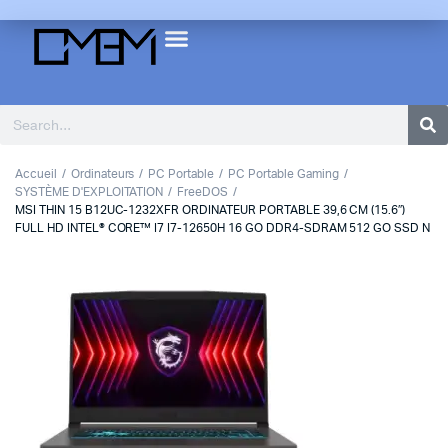
Accueil
Ordinateurs
PC Portable
PC Portable Gaming
SYSTÈME D'EXPLOITATION
FreeDOS
MSI THIN 15 B12UC-1232XFR ORDINATEUR PORTABLE 39,6 CM (15.6″)
FULL HD INTEL® CORE™ I7 I7-12650H 16 GO DDR4-SDRAM 512 GO SSD N
1
2
3
4
Previous
Next