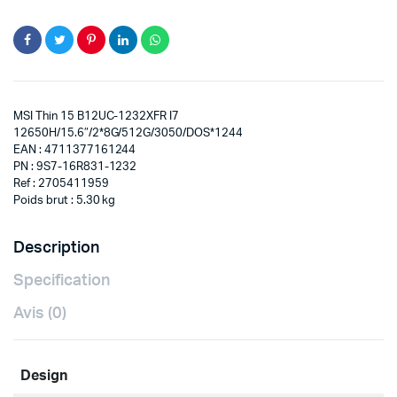
MSI Thin 15 B12UC-1232XFR I7
12650H/15.6″/2*8G/512G/3050/DOS*1244
EAN : 4711377161244
PN : 9S7-16R831-1232
Ref : 2705411959
Poids brut : 5.30 kg
Description
Specification
Avis (0)
Design