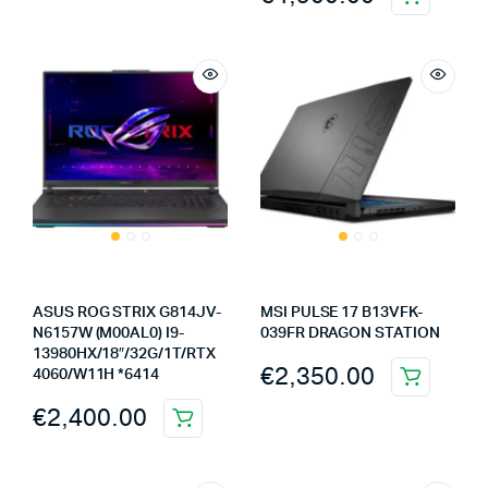
ASUS ROG STRIX G814JV-
MSI PULSE 17 B13VFK-
N6157W (M00AL0) I9-
039FR DRAGON STATION
13980HX/18″/32G/1T/RTX
€
2,350.00
4060/W11H *6414
€
2,400.00