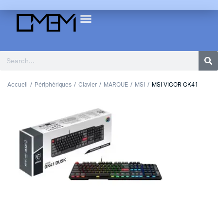
Accueil
Périphériques
Clavier
MARQUE
MSI
MSI VIGOR GK41
1
2
Previous
Next