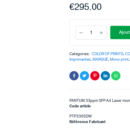
€
295.00
Ajout
Categories:
COLOR OF PRINTS
,
CO
Imprimantes
,
MARQUE
,
Mono print
PANTUM 33ppm SFP A4 Laser monoc
Code article
PTP3305DW
Référence Fabricant