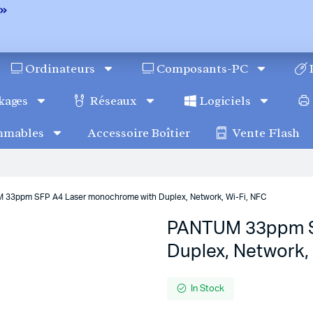
Ordinateurs
Composants-PC
kages
Réseaux
Logiciels
mmables
Accessoire Boîtier
Vente Flash
 33ppm SFP A4 Laser monochrome with Duplex, Network, Wi-Fi, NFC
PANTUM 33ppm S
Duplex, Network,
In Stock