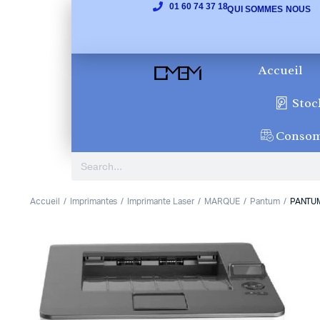
01 60 74 37 18
QUI SOMMES NOUS
Accueil
Stoc
Conso
Accueil
Imprimantes
Imprimante Laser
MARQUE
Pantum
PANTUM
1
2
Previous
Next