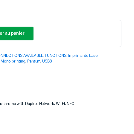
er au panier
NNECTIONS AVAILABLE
,
FUNCTIONS
,
Imprimante Laser
,
,
Mono printing
,
Pantum
,
USB8
hrome with Duplex, Network, Wi-Fi, NFC