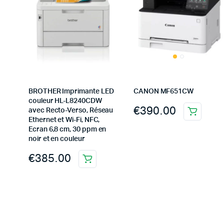
BROTHER Imprimante LED
CANON MF651CW
couleur HL-L8240CDW
€
390.00
avec Recto-Verso, Réseau
Ethernet et Wi-Fi, NFC,
Ecran 6,8 cm, 30 ppm en
noir et en couleur
€
385.00