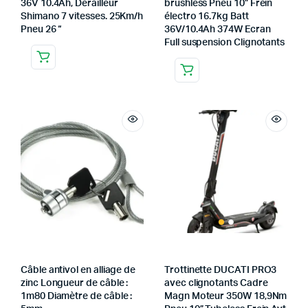
36V 10.4Ah, Dérailleur
brushless Pneu 10” Frein
Shimano 7 vitesses. 25Km/h
électro 16.7kg Batt
Pneu 26 “
36V/10.4Ah 374W Ecran
Full suspension Clignotants
Câble antivol en alliage de
Trottinette DUCATI PRO3
zinc Longueur de câble :
avec clignotants Cadre
1m80 Diamètre de câble :
Magn Moteur 350W 18,9Nm