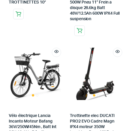
TROTTINETTES 10″
500W Pneu 11” Frein a
disque 28.6kg Batt
48V/12.5Ah 600W IPX4 Full
suspension
Vélo électrique Lancia
Trottinette elec DUCATI
Incanto Moteur Bafang
PRO2 EVO Cadre Magn
36V/250W/45Nm , Batt Int
IPX4 moteur 350W