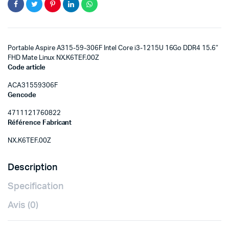
Portable Aspire A315-59-306F Intel Core i3-1215U 16Go DDR4 15.6″
FHD Mate Linux NX.K6TEF.00Z
Code article
ACA31559306F
Gencode
4711121760822
Référence Fabricant
NX.K6TEF.00Z
Description
Specification
Avis (0)