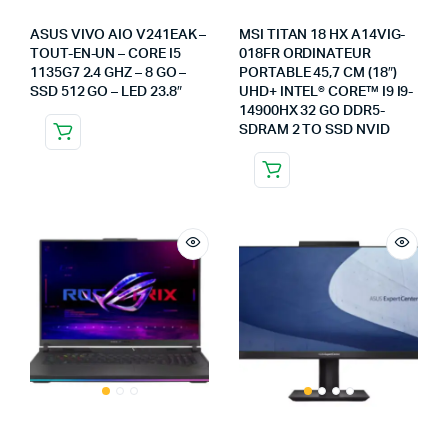
ASUS VIVO AIO V241EAK –
MSI TITAN 18 HX A14VIG-
TOUT-EN-UN – CORE I5
018FR ORDINATEUR
1135G7 2.4 GHZ – 8 GO –
PORTABLE 45,7 CM (18″)
SSD 512 GO – LED 23.8″
UHD+ INTEL® CORE™ I9 I9-
14900HX 32 GO DDR5-
SDRAM 2 TO SSD NVID