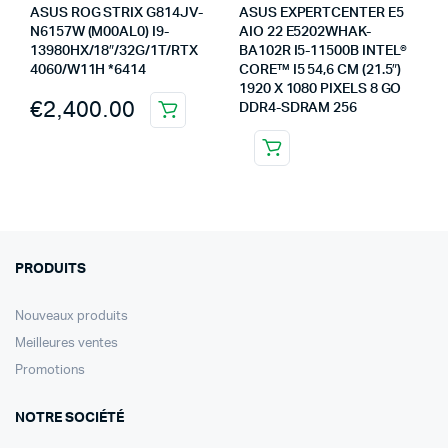
ASUS ROG STRIX G814JV-
ASUS EXPERTCENTER E5
N6157W (M00AL0) I9-
AIO 22 E5202WHAK-
13980HX/18″/32G/1T/RTX
BA102R I5-11500B INTEL®
4060/W11H *6414
CORE™ I5 54,6 CM (21.5″)
1920 X 1080 PIXELS 8 GO
€
2,400.00
DDR4-SDRAM 256
PRODUITS
Nouveaux produits
Meilleures ventes
Promotions
NOTRE SOCIÉTÉ