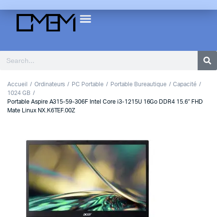
Accueil
Ordinateurs
PC Portable
Portable Bureautique
Capacité
1024 GB
Portable Aspire A315-59-306F Intel Core i3-1215U 16Go DDR4 15.6″ FHD
Mate Linux NX.K6TEF.00Z
1
2
Previous
Next