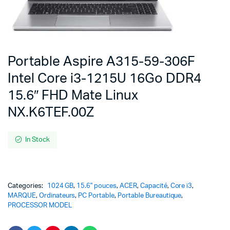
Portable Aspire A315-59-306F
Intel Core i3-1215U 16Go DDR4
15.6″ FHD Mate Linux
NX.K6TEF.00Z
In Stock
Categories:
1024 GB
,
15.6" pouces
,
ACER
,
Capacité
,
Core i3
,
MARQUE
,
Ordinateurs
,
PC Portable
,
Portable Bureautique
,
PROCESSOR MODEL