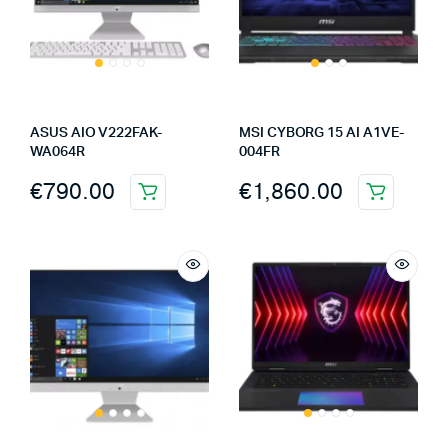
ASUS AIO V222FAK-
MSI CYBORG 15 AI A1VE-
WA064R
004FR
€
790.00
€
1,860.00