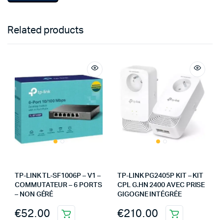
Related products
TP-LINK TL-SF1006P – V1 –
TP-LINK PG2405P KIT – KIT
COMMUTATEUR – 6 PORTS
CPL G.HN 2400 AVEC PRISE
– NON GÉRÉ
GIGOGNE INTÉGRÉE
€
52.00
€
210.00