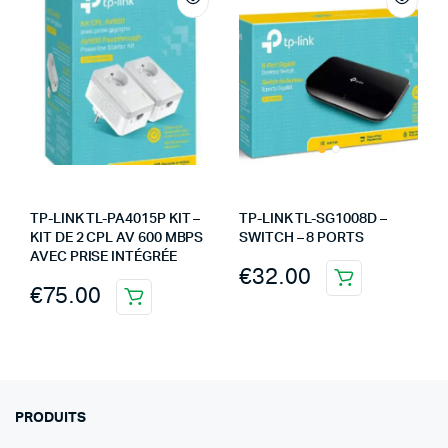
TP-LINK TL-PA4015P KIT –
TP-LINK TL-SG1008D –
KIT DE 2 CPL AV 600 MBPS
SWITCH – 8 PORTS
AVEC PRISE INTÉGRÉE
€
32.00
€
75.00
PRODUITS