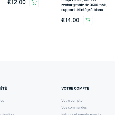
températrue, batterie
€
12.00
rechargeable de 3600 mAh,
support tél intégré, blanc
€
14.00
IÉTÉ
VOTRE COMPTE
les
Votre compte
Vos commandes
tilisation
Retours et remplacements