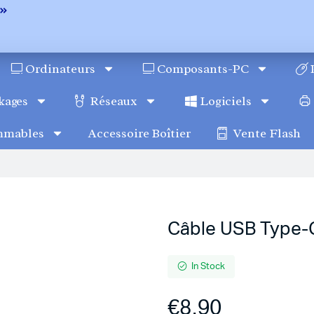
Ordinateurs
Composants-PC
kages
Réseaux
Logiciels
mmables
Accessoire Boîtier
Vente Flash
Câble USB Type-
In Stock
€
8.90