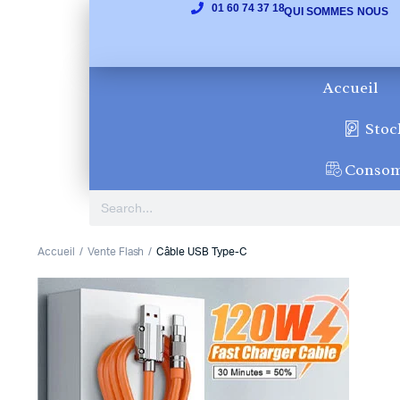
01 60 74 37 18
QUI SOMMES NOUS
Accueil
Stoc
Conso
Accueil
Vente Flash
Câble USB Type-C
1
2
3
4
5
6