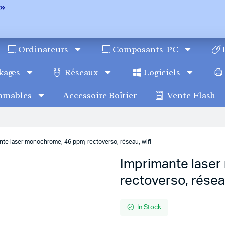
Ordinateurs
Composants-PC
kages
Réseaux
Logiciels
mmables
Accessoire Boîtier
Vente Flash
nte laser monochrome, 46 ppm, rectoverso, réseau, wifi
Imprimante lase
rectoverso, réseau
In Stock