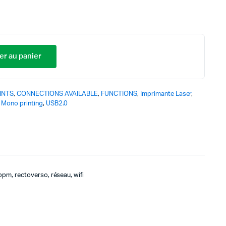
er au panier
INTS
,
CONNECTIONS AVAILABLE
,
FUNCTIONS
,
Imprimante Laser
,
,
Mono printing
,
USB2.0
pm, rectoverso, réseau, wifi