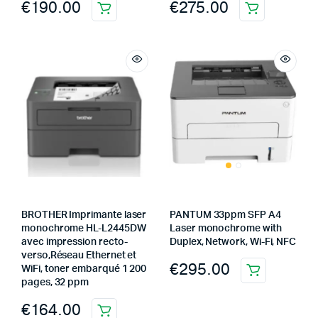
€
190.00
€
275.00
BROTHER Imprimante laser
PANTUM 33ppm SFP A4
monochrome HL-L2445DW
Laser monochrome with
avec impression recto-
Duplex, Network, Wi-Fi, NFC
verso,Réseau Ethernet et
€
295.00
WiFi, toner embarqué 1 200
pages, 32 ppm
€
164.00