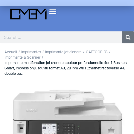
Accueil
Imprimantes
imprimante jet d'encre
CATEGORIES
Imprimante & Scanner
Imprimante multifonction jet d’encre couleur professionnelle 4en1 Business
Smart, impression jusqu’au format A3, 28 ipm WiFi Ethernet rectoverso A4,
double bac
1
2
Previous
Next