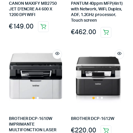
CANON MAXIFY MB2750
PANTUM 40ppm MFP(4in1)
JET D’ENCRE A4 600 X
with Network, WiFi, Duplex,
1200 DPI WIFI
ADF, 1.2GHz processor,
Touch screen
€
149.00
€
462.00
BROTHER DCP-1610W
BROTHER DCP-1612W
IMPRIMANTE
€
220.00
MULTIFONCTION LASER