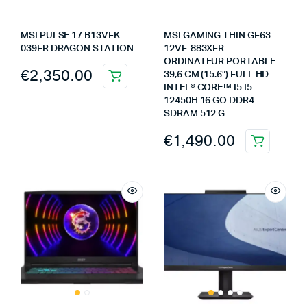
MSI PULSE 17 B13VFK-
MSI GAMING THIN GF63
039FR DRAGON STATION
12VF-883XFR
ORDINATEUR PORTABLE
€
2,350.00
39,6 CM (15.6″) FULL HD
INTEL® CORE™ I5 I5-
12450H 16 GO DDR4-
SDRAM 512 G
€
1,490.00