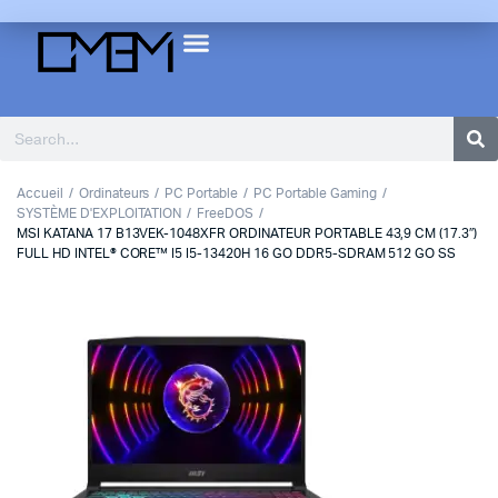
Accueil
Ordinateurs
PC Portable
PC Portable Gaming
SYSTÈME D'EXPLOITATION
FreeDOS
MSI KATANA 17 B13VEK-1048XFR ORDINATEUR PORTABLE 43,9 CM (17.3″)
FULL HD INTEL® CORE™ I5 I5-13420H 16 GO DDR5-SDRAM 512 GO SS
1
2
3
Previous
Next