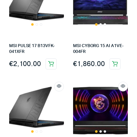
MSI PULSE 17 B13VFK-
MSI CYBORG 15 AI A1VE-
041XFR
004FR
€
2,100.00
€
1,860.00