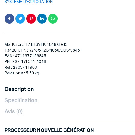
SYSTÈME D'EXPLOITATION
MSI Katana 17 B13VEK-1048XFR I5
13420H/17.3″/2*8/512G/4050/DOS*9845
EAN : 4711377159845
PN : 9S7-17L541-1048
Ref : 2705411903
Poids brut : 5.50 kg
Description
Specification
Avis (0)
PROCESSEUR NOUVELLE GÉNÉRATION