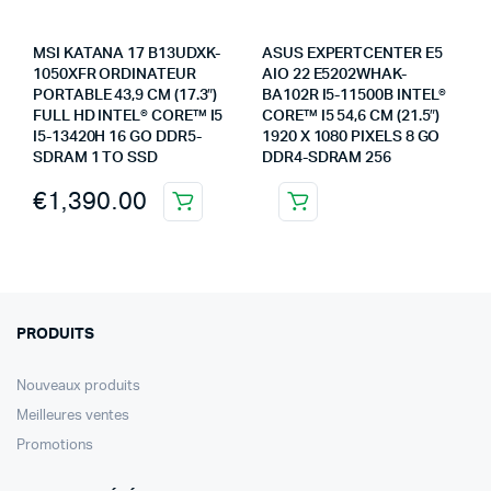
MSI KATANA 17 B13UDXK-
ASUS EXPERTCENTER E5
1050XFR ORDINATEUR
AIO 22 E5202WHAK-
PORTABLE 43,9 CM (17.3″)
BA102R I5-11500B INTEL®
FULL HD INTEL® CORE™ I5
CORE™ I5 54,6 CM (21.5″)
I5-13420H 16 GO DDR5-
1920 X 1080 PIXELS 8 GO
SDRAM 1 TO SSD
DDR4-SDRAM 256
€
1,390.00
PRODUITS
Nouveaux produits
Meilleures ventes
Promotions