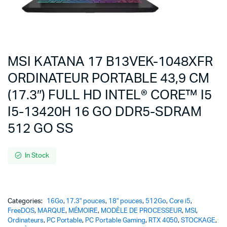
MSI KATANA 17 B13VEK-1048XFR
ORDINATEUR PORTABLE 43,9 CM
(17.3″) FULL HD INTEL® CORE™ I5
I5-13420H 16 GO DDR5-SDRAM
512 GO SS
In Stock
Categories:
16Go
,
17.3" pouces
,
18" pouces
,
512Go
,
Core i5
,
FreeDOS
,
MARQUE
,
MÉMOIRE
,
MODÈLE DE PROCESSEUR
,
MSI
,
Ordinateurs
,
PC Portable
,
PC Portable Gaming
,
RTX 4050
,
STOCKAGE
,