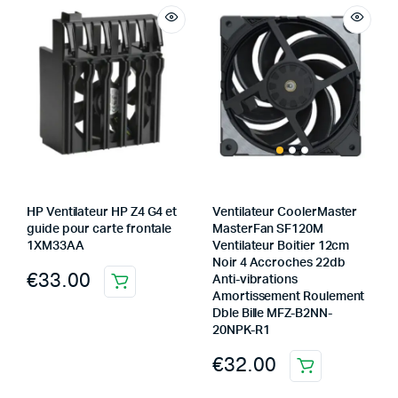
HP Ventilateur HP Z4 G4 et
Ventilateur CoolerMaster
guide pour carte frontale
MasterFan SF120M
1XM33AA
Ventilateur Boitier 12cm
Noir 4 Accroches 22db
€
33.00
Anti-vibrations
Amortissement Roulement
Dble Bille MFZ-B2NN-
20NPK-R1
€
32.00