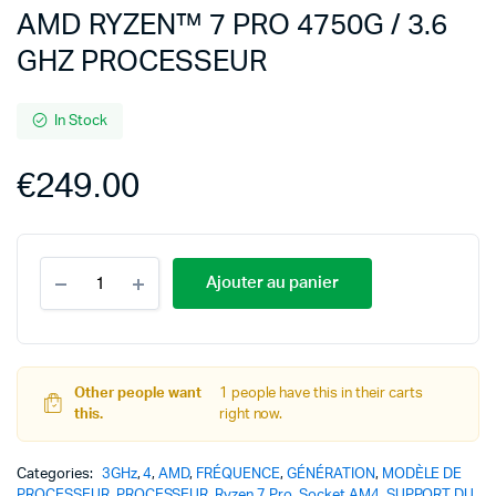
AMD RYZEN™ 7 PRO 4750G / 3.6
GHZ PROCESSEUR
In Stock
€
249.00
Ajouter au panier
Other people want
1 people have this in their carts
this.
right now.
Categories:
3GHz
,
4
,
AMD
,
FRÉQUENCE
,
GÉNÉRATION
,
MODÈLE DE
PROCESSEUR
,
PROCESSEUR
,
Ryzen 7 Pro
,
Socket AM4
,
SUPPORT DU